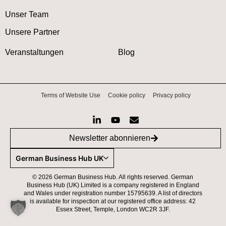
Unser Team
Unsere Partner
Veranstaltungen
Blog
Terms of Website Use
Cookie policy
Privacy policy
Newsletter abonnieren
German Business Hub UK
©
2026
German Business Hub. All rights reserved. German
Business Hub (UK) Limited is a company registered in England
and Wales under registration number 15795639. A list of directors
is available for inspection at our registered office address: 42
Essex Street, Temple, London WC2R 3JF.