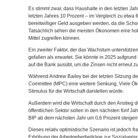
Es stimmt zwar, dass Haushalte in den letzten Jah
letzten Jahres 10 Prozent – im Vergleich zu etwa
bereitwilliger Geld ausgeben werden, da die Sch
Tatsächlich sehen die meisten Ökonomen eine hoh
Mittel zugreifen können.
Ein zweiter Faktor, der das Wachstum unterstützen k
gefallen als erwartet. Sie könnte in 2025 aufgrun
auf die Bank ausübt, um die Zinsen nicht erneut z
Während Andrew Bailey bei der letzten Sitzung der
Committee
(MPC) eine weitere Senkung. Viele Öko
Stimulus für die Wirtschaft darstellen würde.
Außerdem wird die Wirtschaft durch den Anstieg 
öffentlichen Sektor sollen in den nächsten fünf J
BIP ab dem nächsten Jahr um 0,6 Prozent steigern
Dieses relativ optimistische Szenario ist jedoch fra
Erhöhung der Arbeitgeberbeiträge zur Sozialverisc