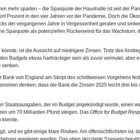
ren mehr sparten – die Sparquote der Haushalte ist seit der Pan
 fünf Prozent in den vier Jahren vor der Pandemie. Doch die Ö
ocks der vergangenen Jahre in Vergessenheit geraten und sink
e Sparquote als potenziellen Rückenwind für das Wachstum, d
önnte, ist die Aussicht auf niedrigere Zinsen. Trotz des Anstieg
d des Budgets etwas hartnäckiger sein als zuvor vermutet, aber
u senken.
 Bank von England am Skript des schrittweisen Vorgehens festhi
nomen denken, dass die Bank die Zinsen 2025 leicht drei bis
der Staatsausgaben, der im Budget angekündigt wurde, einen we
ahren um 70 Milliarden Pfund steigen. Das
Office for Budget Resp
 könnte.
gil, und es gibt einige klare Risiken. Am offensichtlichsten ist,
herung reagieren werden. Das oben skizzierte Szenario beruht d