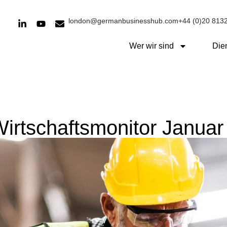
london@germanbusinesshub.com
+44 (0)20 813
Wer wir sind
Die
Wirtschaftsmonitor Janua