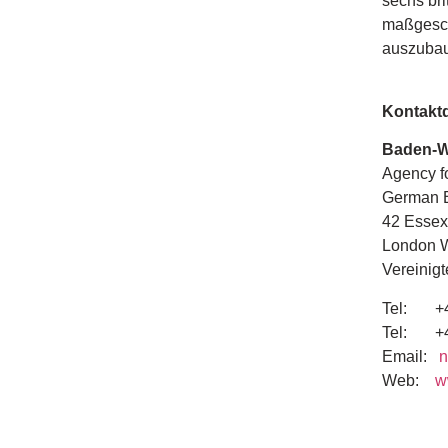
sechs bri
maßgesch
auszuba
Kontakt
Baden-Wü
Agency fo
German 
42 Essex
London 
Vereinig
Tel: +49
Tel: +44
Email:
n
Web:
w