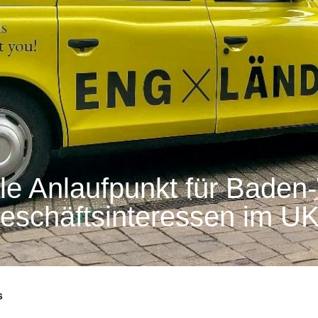
rale Anlaufpunkt für Bade
eschäftsinteressen im UK
s