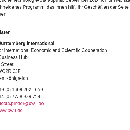
tische Technologie-Start-ups ab September 2024 für fünf Monate i
neidertes Programm, das ihnen hilft, ihr Geschäft an der Seite
uen.
daten
rttemberg International
r International Economic and Scientific Cooperation
Business Hub
 Street
WC2R 3JF
ten Königreich
 (0) 1609 202 1659
 (0) 7738 829 754
icola.pinder@bw-i.de
ww.bw-i.de