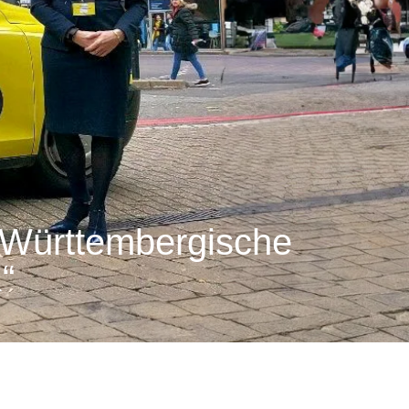
n-Württembergische
“