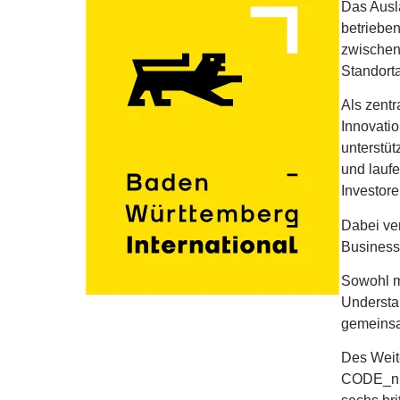
Das Ausl
betrieben
zwischen
Standort
Als zentr
Innovati
unterstü
und laufe
Investor
Dabei ve
Business
Sowohl m
Understa
gemeinsam
Des Weit
CODE_n b