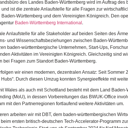
andsbüro des Landes Baden-Württemberg wird im Auftrag des 
 und ist die zentrale Anlaufstelle für alle Fragen zur wirtscha
 Baden-Württemberg und dem Vereinigten Königreich. Den ope
agentur
Baden-Württemberg International
.
ale Anlaufstelle für alle Stakeholder auf beiden Seiten des Ärmel
ons- und Wissenschaftsbeziehungen zwischen Baden-Württember
tzen baden-württembergische Unternehmen, Start-Ups, Forschu
nden Aktivitäten im Vereinigten Königreich. Gleichzeitig sind wi
en bei Fragen zum Standort Baden-Württemberg.
rfolgen wir einen modernen, dezentralen Ansatz: Seit Sommer 
 Hubs“. Durch diesen Umzug konnten Synergieeffekte mit weite
it Wales als auch mit Schottland besteht mit dem Land Baden
nding (MoU), in dessen Vorbereitungen das BWUK-Office involv
 mit den Partnerregionen fortlaufend weitere Aktivitäten um.
eren arbeiten wir mit DBT, dem baden-württembergischen Wirts
eim ersten britisch-deutschen Tech-Accelerator-Programm 