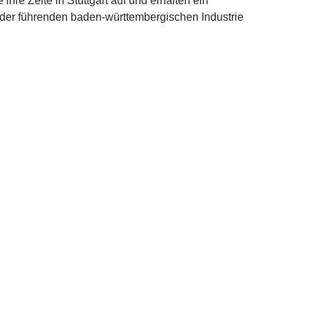
hre Zelte in Stuttgart auf und erhalten ein
 der führenden baden-württembergischen Industrie