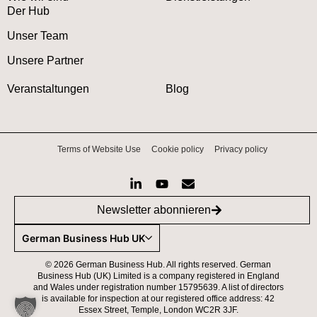
Der Hub
Unser Team
Unsere Partner
Veranstaltungen
Blog
Terms of Website Use
Cookie policy
Privacy policy
Newsletter abonnieren
German Business Hub UK
©
2026
German Business Hub. All rights reserved. German
Business Hub (UK) Limited is a company registered in England
and Wales under registration number 15795639. A list of directors
is available for inspection at our registered office address: 42
Essex Street, Temple, London WC2R 3JF.