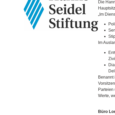
Die Hanns
Hauptsitz
„Im Dien
Pol
Sem
Sti
Im Ausla
Ent
Ziv
Dia
Del
Benannt 
Vorsitzen
Parteien 
Werte, we
Büro Lo