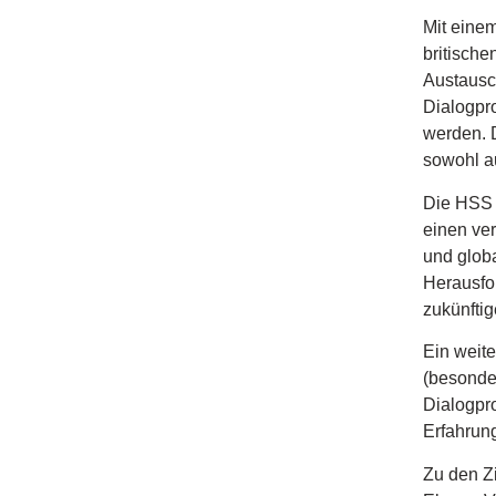
Mit einem
britisch
Austausc
Dialogpr
werden. 
sowohl au
Die HSS 
einen ve
und globa
Herausfor
zukünfti
Ein weit
(besonde
Dialogpr
Erfahrun
Zu den Zi