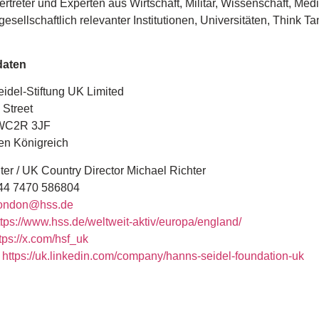
rtreter und Experten aus Wirtschaft, Militär, Wissenschaft, Med
 gesellschaftlich relevanter Institutionen, Universitäten, Think T
daten
idel-Stiftung UK Limited
 Street
WC2R 3JF
ten Königreich
iter / UK Country Director Michael Richter
4 7470 586804
ondon@hss.de
ttps://www.hss.de/weltweit-aktiv/europa/england/
tps://x.com/hsf_uk
:
https://uk.linkedin.com/company/hanns-seidel-foundation-uk