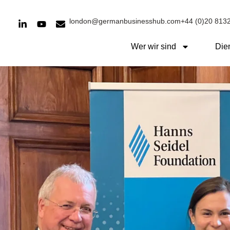
london@germanbusinesshub.com
+44 (0)20 813
Wer wir sind
Die