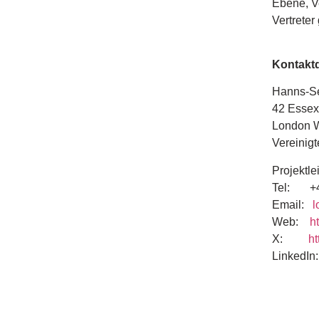
Ebene, Ve
Vertreter
Kontakt
Hanns-Se
42 Essex
London 
Vereinig
Projektle
Tel: +4
Email:
l
Web:
h
X:
ht
LinkedIn