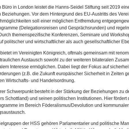
 Büro in London leistet die Hanns-Seidel Stiftung seit 2019 ein
en Beziehungen. Vor dem Hintergrund des EU-Austritts des Vere
hmöglichkeiten soll einer möglichen Entfremdung entgegengewi
ogramme (Delegationsreisen und Gesprächsrunden) und regelmä
Durch themenspezifische Konferenzen, Seminare und Workshops 
f politscher und wirtschaftlicher als auch gesellschaftlicher Eb
bietet im Vereinigten Königreich, oftmals gemeinsam mit renomm
rtraulichen Austausch sowohl zu der weiteren bilateralen Zus
lem Interesse ermöglichen. Dabei liegt der Fokus auf sicherhe
derungen (z.B. die Zukunft europäischer Sicherheit in Zeiten 
gen Wirtschafts- und Handelsordnung.
erer Schwerpunkt besteht in der Stärkung der Beziehungen zu d
rs Schottland) und seinen politischen Institutionen. Hier för
ogramme im Bereich Föderalismus/Devolution und kommunaler 
gsaustausch.
elgruppen der HSS gehören Parlamentarier und politische Manda