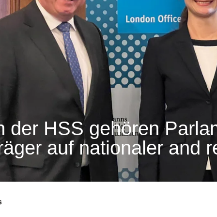
n der HSS gehören Parla
räger auf nationaler and 
s