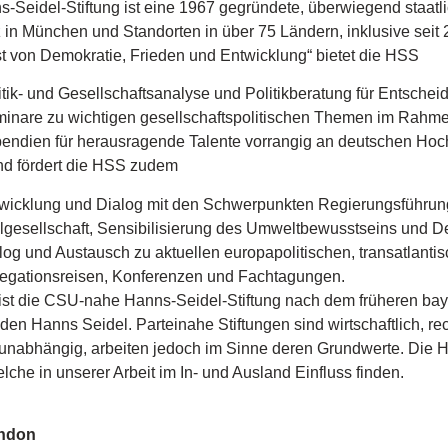
-Seidel-Stiftung ist eine 1967 gegründete, überwiegend staatlic
 in München und Standorten in über 75 Ländern, inklusive seit
st von Demokratie, Frieden und Entwicklung“ bietet die HSS
itik- und Gesellschaftsanalyse und Politikberatung für Entschei
inare zu wichtigen gesellschaftspolitischen Themen im Rahmen
pendien für herausragende Talente vorrangig an deutschen Ho
nd fördert die HSS zudem
wicklung und Dialog mit den Schwerpunkten Regierungsführung,
ilgesellschaft, Sensibilisierung des Umweltbewusstseins und D
log und Austausch zu aktuellen europapolitischen, transatlant
egationsreisen, Konferenzen und Fachtagungen.
ist die CSU-nahe Hanns-Seidel-Stiftung nach dem früheren ba
den Hanns Seidel. Parteinahe Stiftungen sind wirtschaftlich, re
unabhängig, arbeiten jedoch im Sinne deren Grundwerte. Die Han
lche in unserer Arbeit im In- und Ausland Einfluss finden.
ndon