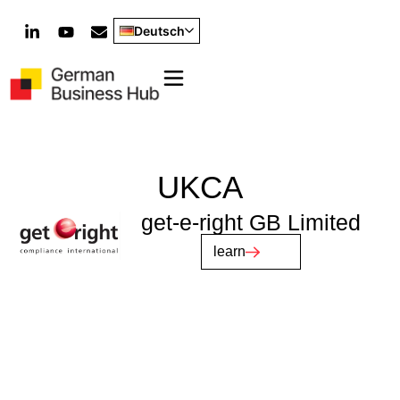
Deutsch
UKCA
get-e-right GB Limited
learn