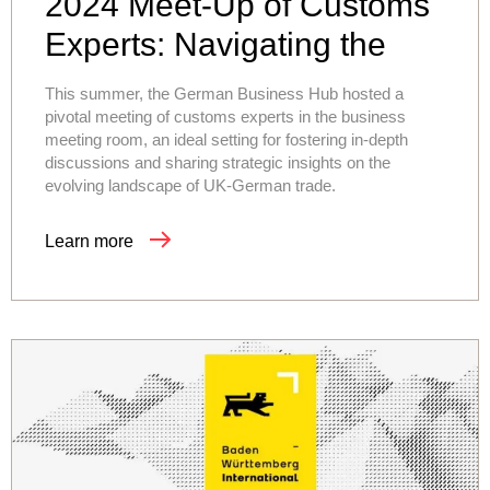
2024 Meet-Up of Customs
Experts: Navigating the
Future of UK-German
This summer, the German Business Hub hosted a
Trade
pivotal meeting of customs experts in the business
meeting room, an ideal setting for fostering in-depth
discussions and sharing strategic insights on the
evolving landscape of UK-German trade.
Learn more