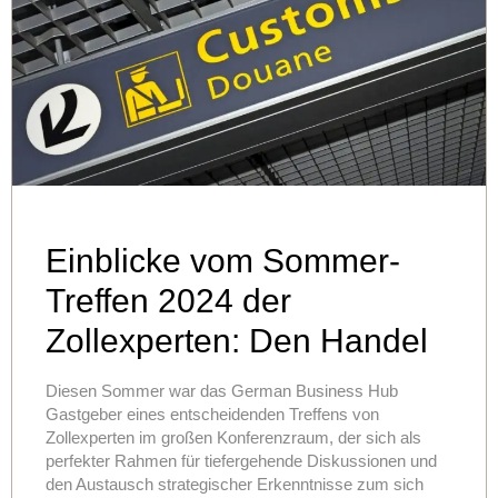
Einblicke vom Sommer-
Treffen 2024 der
Zollexperten: Den Handel
zwischen Deutschland und
Diesen Sommer war das German Business Hub
Großbritannien
Gastgeber eines entscheidenden Treffens von
Zollexperten im großen Konferenzraum, der sich als
zukunftssicher gestalten
perfekter Rahmen für tiefergehende Diskussionen und
den Austausch strategischer Erkenntnisse zum sich